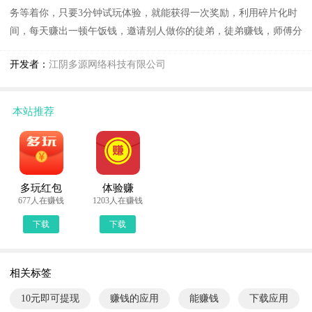
务等着你，只要3分钟试玩体验，就能获得一次奖励，利用碎片化时
间，每天赚出一顿午饭钱，邀请别人做你的徒弟，徒弟赚钱，师傅分
成！收徒越多，奖励越高！
开发者：
江阴多源网络科技有限公司
【赚钱特点】
1、新用户注册送0.8元新人红包
本站推荐
2、最低10元随时提现极速到账
3、做任务赚赏钱，单价0.8元起
【联系官方】
多玩红包
体验赚
泡泡屋官方客服微信：xiaohoo66
677人在赚钱
1203人在赚钱
泡泡屋泡泡屋客服QQ：2485718858
下载
下载
相关标签
10元即可提现
赚钱的应用
能赚钱
下载应用