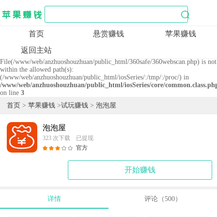
首页
悬赏赚钱
苹果赚钱
返回主站
Warning
: is_file(): open_basedir restriction in effect.
File(/www/web/anzhuoshouzhuan/public_html/360safe/360webscan.php) is not
within the allowed path(s):
(/www/web/anzhuoshouzhuan/public_html/iosSeries/:/tmp/:/proc/) in
/www/web/anzhuoshouzhuan/public_html/iosSeries/core/common.class.ph
on line
3
首页
>
苹果赚钱
>
试玩赚钱
>
泡泡屋
泡泡屋
323 次下载 已提现
官方
开始赚钱
详情
评论（500）