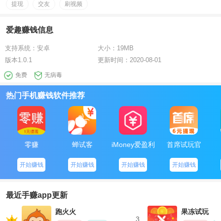
提现
交友
刷视频
爱趣赚钱信息
支持系统：
安卓
大小：
19MB
版本
1.0.1
更新时间：
2020-08-01
免费
无病毒
热门手机赚钱软件推荐
零赚
蝉试客
iMoney爱盈利
首席试玩官
开始赚钱
开始赚钱
开始赚钱
开始赚钱
最近手赚app更新
跑火火
果冻试玩
3