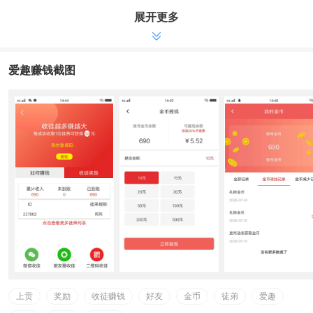
展开更多
徒弟二次取现，奖励3元;
徒弟三次取现，奖励5元;
②评价送礼物都能够得金币
爱趣赚钱截图
100金币=一元
邀请码：SZEA9J
爱趣怎么赚钱
：
单价无期限6毛
发高品质贴子，挣大钱
最大30%上贡奖励
一级好友最大30%上贡
二级好友最大15%上贡
微信取现
上贡
奖励
收徒赚钱
好友
金币
徒弟
爱趣