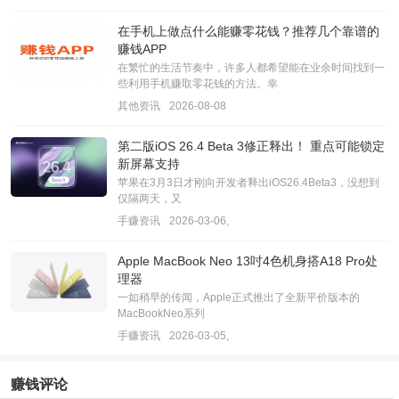
在手机上做点什么能赚零花钱？推荐几个靠谱的
赚钱APP
在繁忙的生活节奏中，许多人都希望能在业余时间找到一
些利用手机赚取零花钱的方法。幸
其他资讯
2026-08-08
第二版iOS 26.4 Beta 3修正释出！ 重点可能锁定
新屏幕支持
苹果在3月3日才刚向开发者释出iOS26.4Beta3，没想到
仅隔两天，又
手赚资讯
2026-03-06,
Apple MacBook Neo 13吋4色机身搭A18 Pro处
理器
一如稍早的传闻，Apple正式推出了全新平价版本的
MacBookNeo系列
手赚资讯
2026-03-05,
赚钱评论