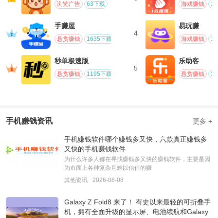
浏览广告
63下载
游戏赚钱
1
手赚屋
易玩赚
4
悬赏赚钱
1635下载
游戏赚钱
1
秒单极速版
乐助客
5
悬赏赚钱
1195下载
悬赏赚钱
3
手机赚钱资讯
更多 +
手机赚钱软件哪个赚钱多又快，六款真正赚钱多
又快的手机赚钱软件
为什么许多人都在寻找赚钱多又快的赚钱软件，主要是因
为市面上各种复杂且难以信任的赚
其他资讯
2026-08-08
Galaxy Z Fold8 来了！ 有史以来最轻的可折叠手
机，拥有全面升级的显示屏、电池续航和Galaxy