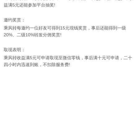
益满5元还能参加平台抽奖!
邀约奖赏：
乘风转每邀约一位好友可得到15元现钱奖赏，事后还能得到一级
20%、二级10%转发分佣奖赏!
取现表明：
乘风转收益满5元可申请取现至微信零钱，事后满十元可申请，二十
四小时内迅速到账，不扣除服务费!
Copyright 2014-2019 安卓手赚网
联系站长
网站公告
安装苹果入口
合作/咨询微信：
AllenChan299
手机赚钱软件手赚网，尽在安卓手机赚钱网