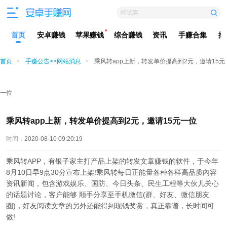
蝉试客
首页
安卓赚钱
苹果赚钱
综合赚钱
资讯
手赚合集
排
首页
>
手赚公告>>网站消息
>
乘风转app上新，转发单价提高到2元，邀请15元
一位
乘风转app上新，转发单价提高到2元，邀请15元一位
时间：
2020-08-10 09:20:19
乘风转APP，有银子家主打产品上架的转发文章赚钱的软件，于今年
8月10日早9点30分宣布上架!乘风转每日正能量各种各样高品质內容
资讯新闻，包含游戏娱乐、国防、今日头条、民生工程等大伙儿关心
的话题讨论，客户能够 顺手分享至手机微信(群、好友、微信朋友
圈)，好友阅读文章的另外还能得到现钱奖赏，真正靠谱，长时间可
做!