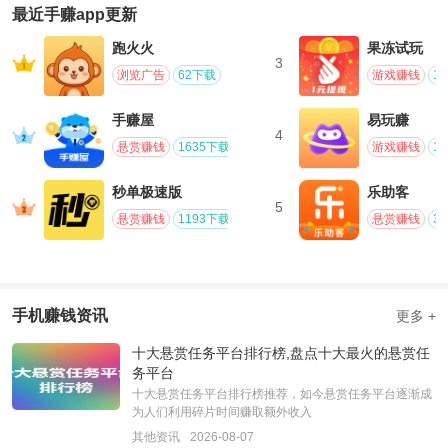
最近手赚app更新
跑火火
果冻试玩
3
浏览广告
62下载
游戏赚钱
1
手赚屋
易玩赚
4
悬赏赚钱
1635下载
游戏赚钱
1
秒单极速版
乐助客
5
悬赏赚钱
1193下载
悬赏赚钱
3
手机赚钱资讯
更多 +
十大悬赏任务平台排行榜,盘点十大最火的悬赏任
务平台
十大悬赏任务平台排行榜推荐，如今悬赏任务平台逐渐成
为人们利用碎片时间赚取额外收入
其他资讯
2026-08-07