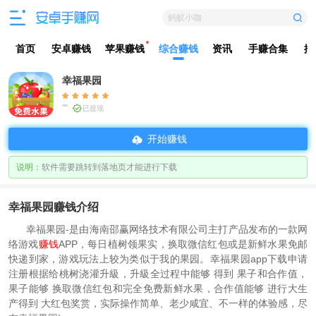
蚂蚁小咖
首页
安卓赚钱
苹果赚钱
综合赚钱
资讯
手赚合集
排
幸福果园
""
已提现
开始赚钱
说明：
软件需要跳转到落地页才能进行下载
幸福果园赚钱介绍
幸福果园-是由海南邵赢网络技术有限公司主打产品发布的一款网
络游戏
赚钱
APP，每日植树领果实，换取微信红包或是新鲜水果免邮
快递到家，游戏玩法上较为类似于我的果园。幸福果园app下载申请
注册根据给桃树浇灌升級，升級全过程中能够 得到 果子和合作值，
果子能够 换取微信红包和完全免费新鲜水果，合作值能够 进行大生
产得到 大红包奖赏，实际操作简单、老少咸宜、不一样的体验感，尽