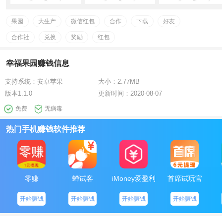
伴，一级合作伙伴邀约的游戏玩家则变成自己的二级合作伙伴
2、合作值：自己和好友均可造成合作值，人气值越高造成的合
果园
大生产
微信红包
合作
下载
好友
作值也越大
3、大生产：每消耗100点合作值能够 大生产一次，大生产可得
合作社
兑换
奖励
红包
红包，可立即进行提现。大生产做到一定频次时，可领到附加频次奖
赏大红包
幸福果园赚钱信息
4、合作社级别：一级合作伙伴越多，合作社级别越高，合作社
升級后，大生产大红包、频次奖赏大红包的额度会提高
支持系统：
安卓苹果
大小：
2.77MB
版本
1.1.0
更新时间：
2020-08-07
幸福果园是真是假
免费
无病毒
1、幸福果园是一款简易好玩儿的休闲娱乐养成游戏，客户能够
在幸福果园内根据每日任务、汽泡等方式得到 水珠灌溉自己的果苗，
热门手机赚钱软件推荐
让它完善結果，放松身心，收获快乐
2、有别于过去的分紅网络游戏赚钱手机软件，在这儿不论是静
态数据游戏玩家還是动态性游戏玩家都能得到 很多大红包奖赏，挣钱
更为非常容易、更为轻轻松松也大量
零赚
蝉试客
iMoney爱盈利
首席试玩官
3、每日只想要你花一点点的時间就可以了，签个到达到目标，
轻松的就能抢红包，不断每日签到也有大额红包等着你领到
开始赚钱
开始赚钱
开始赚钱
开始赚钱