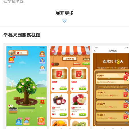
在幸福果园!
展开更多
幸福果园APP下载
1、新用户下载申请注册幸福果园app并给桃树浇灌升級，得到
果子后能够 用于换取微信红包或是商品新鲜水果，完全免费免邮送达
家
幸福果园赚钱截图
2、幸福果园平台游戏每天浇灌100次进行打卡签到，持续开启五
天可得到 一元微信红包，持续打卡签到10天、30天、五十天、180
天、365天各自得到 8.8元、30元、99元、300元、666元微信红包
3、邀约好友可得到 直推和间推二级抽成，此外还能得到 很多合
作值奖赏，好友打游戏越活泼，奖赏越多
4、消耗合作值可在合作社进行合作得到 很多微信红包，可随时
随地提现
5、幸福果园果子兑换微信红包和完全免费新鲜水果免邮快递到
家，一个果子换取0.5元微信红包，3个换取一元，10个换取8.8元;合
作社大红包0.3元起无门坎提现秒到账
幸福果园合作社表明
1、好友：邀约新游戏玩家开始游戏即变成自己的一级合作伙