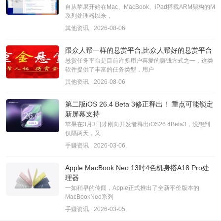
自从苹果开始在Mac、MacBook、iPad搭载ARM架构的M
系列处理器以来，
其他资讯
2026-08-06
跟众人帮一样的悬赏平台,比众人帮好的悬赏平台
悬赏任务平台是目前许多用户喜爱的赚钱方式之一，这类
软件提供了丰富的任务类型，用户
其他资讯
2026-08-06
第二版iOS 26.4 Beta 3修正释出！ 重点可能锁定
新屏幕支持
苹果在3月3日才刚向开发者释出iOS26.4Beta3，没想到
仅隔两天，又
手赚资讯
2026-03-06,
Apple MacBook Neo 13吋4色机身搭A18 Pro处
理器
一如稍早的传闻，Apple正式推出了全新平价版本的
MacBookNeo系列
手赚资讯
2026-03-05,