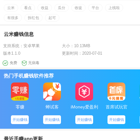
云米
看点
收益
瓜分
收徒
平台
上线啦
有很多
拆红包
起可
云米赚钱信息
支持系统：
安卓苹果
大小：
10.13MB
版本
1.1.0
更新时间：
2020-07-01
免费
无病毒
热门手机赚钱软件推荐
零赚
蝉试客
iMoney爱盈利
首席试玩官
开始赚钱
开始赚钱
开始赚钱
开始赚钱
最近手赚app更新