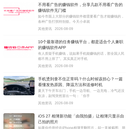
不用看广告的赚钱软件，分享几款不用看广告的
赚钱软件无门槛
如今市面上大部分的赚钱软件都需要看广告才能赚钱的，
各种广告打扰特别烦。今天小卓就
其他资讯
2026-08-09
10个最靠谱的任务赚钱平台，都是适合个人兼职
的赚钱软件APP
有人质疑手机赚钱，说如果手机能赚钱的话，那全国人民
都不用上班了”。其实真正对手机
其他资讯
2026-08-09
手机烫到拿不住正常吗？什么时候该担心？一篇
看懂发热原因、降温方法和送修时机
夏天下午开车出门，手机一边导航、一边充电，冷气还没
吹凉，副驾突然冒出一句：「你手
其他资讯
2026-08-09
iOS 27 相簿新功能「由我拍摄」让相簿只显示自
己拍的照片
如果你也曾经在iPhone相簿里翻照片，却一直被截图、朋