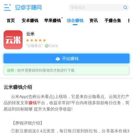
零钱试玩
首页
安卓赚钱
苹果赚钱
综合赚钱
资讯
手赚合集
排
云米
"云咖看点"
已提现
开始赚钱
说明：
软件需要跳转到落地页才能进行下载
云米赚钱介绍
云米App(也称云米看点)上线啦，它是来自云咖看点、云阅主打产
品的转发文章
赚钱
平台，收益非常好!平台内有很多鼓励每日任务，简
易达到目标能够 提升大量的分享收益!
【挣钱详细介绍】
①新注册就送0.4元奖赏，每日每日签到拆红包，分享基本价格3