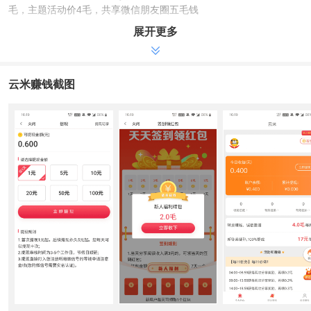
毛，主题活动价4毛，共享微信朋友圈五毛钱
②收徒奖赏每名最大17元，基本抽成20%+10%(新弟子+新徒弟
展开更多
主题活动前五天抽成80%+20%)
③也有收徒瓜分巨奖，合理弟子越多瓜分越多，平台首次一元微
信取现，后续永久5元起可提
云米赚钱截图
【微评价】
平淡无奇的价格，这就是云咖看点主打产品的云米App，收益整
体非常好，早期主题活动贴心
【联络官方网】
云米App碰到难题在App内留言板留言意见反馈在线客服