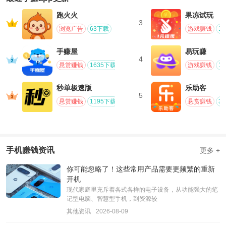
跑火火
果冻试玩
3
浏览广告
63下载
游戏赚钱
1
手赚屋
易玩赚
4
悬赏赚钱
1635下载
游戏赚钱
1
秒单极速版
乐助客
5
悬赏赚钱
1195下载
悬赏赚钱
3
手机赚钱资讯
更多 +
你可能忽略了！这些常用产品需要更频繁的重新
开机
现代家庭里充斥着各式各样的电子设备，从功能强大的笔
记型电脑、智慧型手机，到资源较
其他资讯
2026-08-09