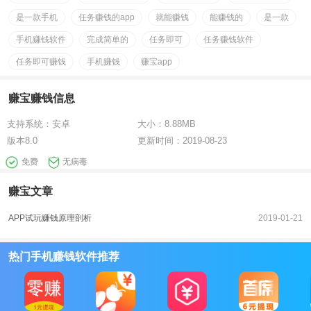
是一款手机
任务赚钱的app
就能赚钱
能赚钱的
是一款
手机赚钱软件
完成简单的
任务即可
任务赚钱软件
任务即可赚钱
手机赚钱
赚宝app
赚宝赚钱信息
支持系统：
安卓
大小：
8.88MB
版本
8.0
更新时间：
2019-08-23
免费
无病毒
赚宝文章
APP试玩赚钱原理剖析
2019-01-21
热门手机赚钱软件推荐