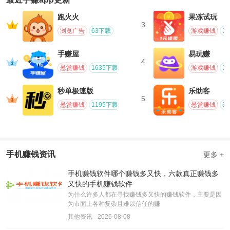
跑火火
果冻试玩
3
浏览广告
63下载
游戏赚钱
1
手赚屋
易玩赚
4
悬赏赚钱
1635下载
游戏赚钱
1
秒单极速版
乐助客
5
悬赏赚钱
1195下载
悬赏赚钱
3
手机赚钱资讯
更多 +
手机赚钱软件哪个赚钱多又快，六款真正赚钱多
又快的手机赚钱软件
为什么许多人都在寻找赚钱多又快的赚钱软件，主要是因
为市面上各种复杂且难以信任的赚
其他资讯
2026-08-08