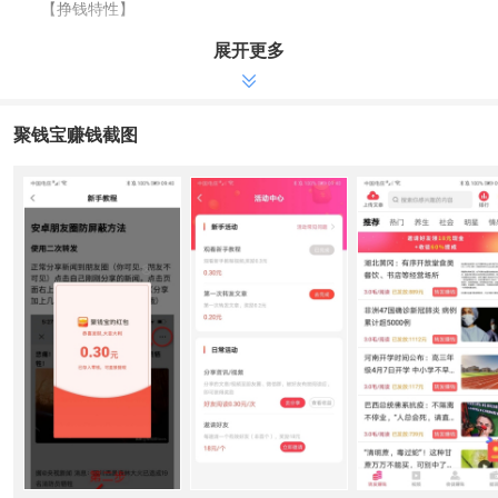
【挣钱特性】
1.申请注册即送新手大红包，合理点一下价格0.3元，涨分迅速，
展开更多
适用提交文章内容，每日签到。
2.收徒奖励最大18元/人，也有二代总计30%+30%分为奖励，徒
弟越多，盈利越高。
聚钱宝赚钱截图
3.永久性低门坎提现，满五元可申请办理，手机微信或支付宝钱
包，更快秒到账。提现便捷。
【联络官方网】
聚钱宝官方网在线客服QQ：213634217