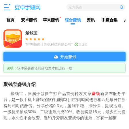
东方头条
首页
安卓赚钱
苹果赚钱
综合赚钱
资讯
手赚合集
排
聚钱宝
"蚌埠颐家计算机科技有限公司"
已提现
开始赚钱
说明：
软件需要跳转到落地页才能进行下载
聚钱宝赚钱介绍
聚钱宝，归属于菠萝主打产品首例转发文章
赚钱
新发布服务平
台，是一款手机上赚钱的软件,能够利用空闲時间进行相匹配每日任务
得到相对的酬劳。分享价格0.3元，盈利平稳，涨分快，提现迅速。
一级徒弟抽成30%，二级徒弟抽成20%。收徒奖励18元，最少五元提
现，永久性不会改变。邀约身旁朋友变成你的徒弟，富有一起赚!