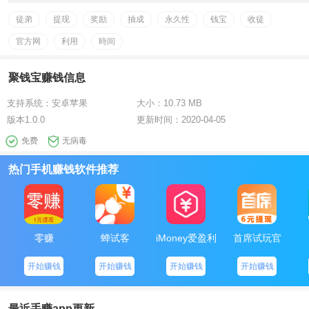
徒弟
提现
奖励
抽成
永久性
钱宝
收徒
官方网
利用
時间
聚钱宝赚钱信息
支持系统：
安卓苹果
大小：
10.73 MB
版本
1.0.0
更新时间：
2020-04-05
免费
无病毒
热门手机赚钱软件推荐
零赚
蝉试客
iMoney爱盈利
首席试玩官
开始赚钱
开始赚钱
开始赚钱
开始赚钱
最近手赚app更新