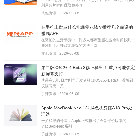
利用碎片时间赚取额外收
其他资讯
2026-08-08
在手机上做点什么能赚零花钱？推荐几个靠谱的
赚钱APP
在繁忙的生活节奏中，许多人都希望能在业余时间找到一
些利用手机赚取零花钱的方法。幸
其他资讯
2026-08-08
第二版iOS 26.4 Beta 3修正释出！ 重点可能锁定
新屏幕支持
苹果在3月3日才刚向开发者释出iOS26.4Beta3，没想到
仅隔两天，又
手赚资讯
2026-03-06,
Apple MacBook Neo 13吋4色机身搭A18 Pro处
理器
一如稍早的传闻，Apple正式推出了全新平价版本的
MacBookNeo系列
手赚资讯
2026-03-05,