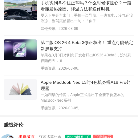
手机烫到拿不住正常吗？什么时候该担心？一篇
看懂发热原因、降温方法和送修时机
夏天下午开车出门，手机一边导航、一边充电，冷气还没
吹凉，副驾突然冒出一句：「你手
其他资讯
2026-08-09
第二版iOS 26.4 Beta 3修正释出！ 重点可能锁定
新屏幕支持
苹果在3月3日才刚向开发者释出iOS26.4Beta3，没想到
仅隔两天，又
手赚资讯
2026-03-06,
Apple MacBook Neo 13吋4色机身搭A18 Pro处
理器
一如稍早的传闻，Apple正式推出了全新平价版本的
MacBookNeo系列
手赚资讯
2026-03-05,
赚钱评论
半夏微凉
江苏省苏州市
Android 8.1.0
QQ浏览器