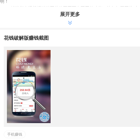
明！
3、解锁栏左滑根据解锁图片的不同而有不同的功能，比如打开图片对
展开更多
应的网站，下载您喜欢的手机应用分享图片信息给朋友，参与前沿话题的
投票活动，填写奖励丰厚的调查问卷，拨打电话到您有兴趣的商家咨询信
息等，不仅实用而且乐趣和奖励多多
4、推荐好友使用更有每次成功推荐高达5元的奖励
花钱破解版赚钱截图
5、您应用内账户累积的返现收入完全保证可用于提现、话费充值、游
戏点卡，或者到为您配置的后台商城购买85°c甜点、格瓦拉电影通兑
券、DQ冰淇淋等时尚产品
6、应用内还为您提供订阅锁屏服务，智能精准的锁屏图片推送保证我
们只提供您所喜爱的！
1、推荐奖励
* 推荐好友立奖1元马上到账
2、注册奖励
* 注册即送2元现金 100花积分
3、修正问题* 修正了之前版本兼容性等bug
手机赚钱