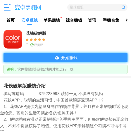
星球联盟
首页
安卓赚钱
苹果赚钱
综合赚钱
资讯
手赚合集
排
花钱破解版
""
已提现
开始赚钱
说明：
软件需要跳转到落地页才能进行下载
花钱破解版赚钱介绍
填写邀请码：
379228998 获得一元 不填没有奖励
花钱APP，聪明的生活习惯，中国首款锁屏返现APP！?
1、花钱APP提供为您量身制作的锁屏背景，并且在正常解锁时返还现
金给您。聪明的生活习惯必备的锁屏工具！
2、解锁栏向右滑动正常解锁进入手机主界面，但每次解锁都有现金收
入，不知不觉就获得了增值。使用花钱APP来解锁这个习惯不可谓不聪