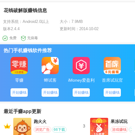
花钱破解版赚钱信息
支持系统：
Android2.0以上
大小：
7.9MB
版本
2.4.4
更新时间：
2014-10-02
免费
无病毒
热门手机赚钱软件推荐
零赚
蝉试客
iMoney爱盈利
首席试玩官
开始赚钱
开始赚钱
开始赚钱
开始赚钱
最近手赚app更新
跑火火
果冻试玩
3
浏览广告
66下载
游戏赚钱
1