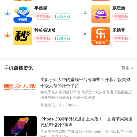
手赚屋
易玩赚
4
悬赏赚钱
1635下载
游戏赚钱
1
秒单极速版
乐助客
5
悬赏赚钱
1196下载
悬赏赚钱
3
手机赚钱资讯
更多 +
类似于众人帮的赚钱平台有哪些？分享五款类似
于众人帮的赚钱平台
类似于众人帮的赚钱平台有哪些？众人帮是北京酷酷信息
服务有限公司开发运营的一款悬赏
其他资讯
2026-08-09
iPhone 20周年外观迎史上大改！一文看苹果跨世
代机型设计7重点
自从苹果在2007年推出第一代iPhone，到了2017年十周
年时，又藉由iPh