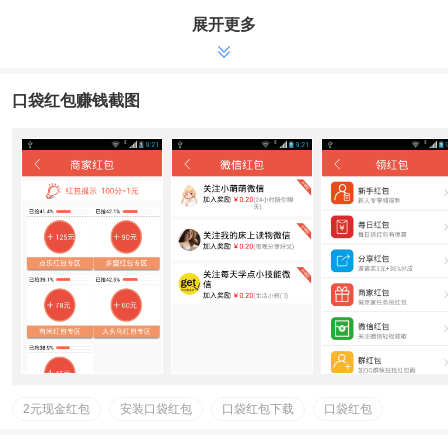
4)随时随地领红包，提现免手续费，秒速到账
展开更多
口袋红包赚钱截图
2元现金红包
安装口袋红包
口袋红包下载
口袋红包