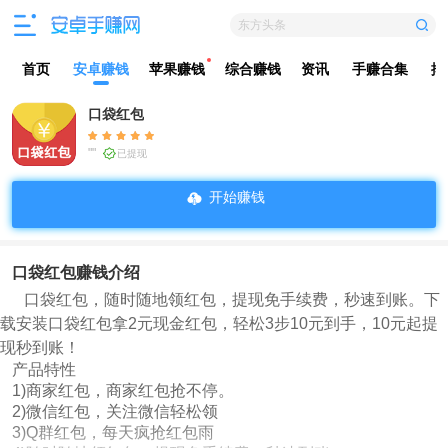
东方头条
首页
安卓赚钱
苹果赚钱
综合赚钱
资讯
手赚合集
排
口袋红包
""
已提现
开始赚钱
口袋红包赚钱介绍
口袋红包，随时随地领红包，提现免手续费，秒速到账。下
载安装口袋红包拿2元现金红包，轻松3步10元到手，10元起提
现秒到账！
产品特性
1)商家红包，商家红包抢不停。
2)微信红包，关注微信轻松领
3)Q群红包，每天疯抢红包雨