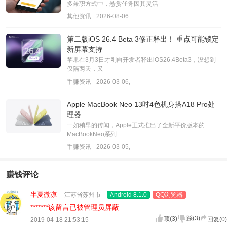
多兼职方式中，悬赏任务因其灵活
其他资讯
2026-08-06
第二版iOS 26.4 Beta 3修正释出！ 重点可能锁定
新屏幕支持
苹果在3月3日才刚向开发者释出iOS26.4Beta3，没想到
仅隔两天，又
手赚资讯
2026-03-06,
Apple MacBook Neo 13吋4色机身搭A18 Pro处
理器
一如稍早的传闻，Apple正式推出了全新平价版本的
MacBookNeo系列
手赚资讯
2026-03-05,
赚钱评论
半夏微凉
江苏省苏州市
Android 8.1.0
QQ浏览器
*******该留言已被管理员屏蔽
踩
(
3
)
顶
(
3
)
回复(
0
)
2019-04-18 21:53:15