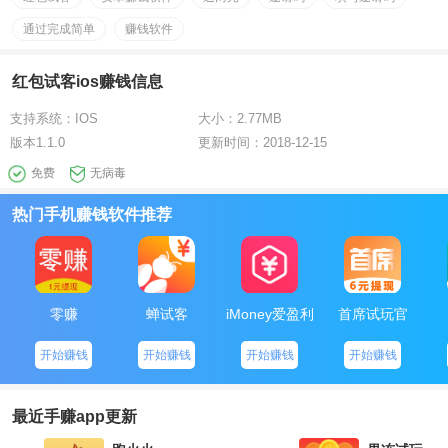
通过完成简单
赚钱软件
红包试客ios赚钱信息
支持系统：
IOS
大小：
2.77MB
版本
1.1.0
更新时间：
2018-12-15
免费
无病毒
热门手机赚钱软件推荐
零赚
蝉试客
iMoney爱盈利
首席试玩官
开始赚钱
开始赚钱
开始赚钱
开始赚钱
最近手赚app更新