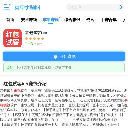
东方头条
首页
安卓赚钱
苹果赚钱
综合赚钱
资讯
手赚合集
排
红包试客ios
""
已提现
开始赚钱
说明：
软件需要跳转到落地页才能进行下载
红包试客ios赚钱介绍
红包试客
赚钱
软件，安卓填写邀请码11924送2元，苹果填写邀请码11924送3元。通
过完成简单的小任务即可赚钱，随时提现到账！每日抽奖中红包，赚话费，还有机会
抽中各种实物奖励。成为红包试客，轻松赢取红包！ 红包试客相较于其他同类型的
手
机赚钱
软件、赚钱应用，拥有更大量的任务，更快速的提现，更丰富的玩法！ 拥有红
包试客赚钱，你可以获得： 【新手奖励】新手首次登陆即有3元，更有1-10元的新手
任务！ 【高额任务】高额任务让你赚得停不下来，无需抢，海量任务任你挑！ 【抽
取大奖】每日抽奖有丰富的奖励，红包、iphone电子实物等奖励期待你来抽取！
【邀请好友】分享软件邀请好友一起玩，躺着也能拿奖励，手机赚钱月入上千！