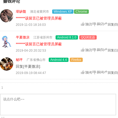
赚钱评论
堪缺髓
湖北省黄冈市
Windows XP
Chrome
*******该留言已被管理员屏蔽
踩
(
2
)
顶
(
2
)
回复(
0
)
2019-11-03 18:16:03
半夏微凉
江苏省苏州市
Android 8.1.0
QQ浏览器
*******该留言已被管理员屏蔽
踩
(
5
)
顶
(
2
)
回复(
1
)
2019-04-20 20:32:53
秘坪
广东省佛山市
Android 4.4
Firefox
回复[半夏微凉]:
踩
(
4
)
顶
(
4
)
回复(
0
)
2019-09-19 08:44:47
1