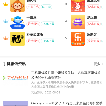
跑火火
果冻试玩
3
浏览广告
63下载
游戏赚钱
1
手赚屋
易玩赚
4
悬赏赚钱
1635下载
游戏赚钱
1
秒单极速版
乐助客
5
悬赏赚钱
1195下载
悬赏赚钱
3
手机赚钱资讯
更多 +
手机赚钱软件哪个赚钱多又快，六款真正赚钱多
又快的手机赚钱软件
为什么许多人都在寻找赚钱多又快的赚钱软件，主要是因
为市面上各种复杂且难以信任的赚
其他资讯
2026-08-08
Galaxy Z Fold8 来了！ 有史以来最轻的可折叠手