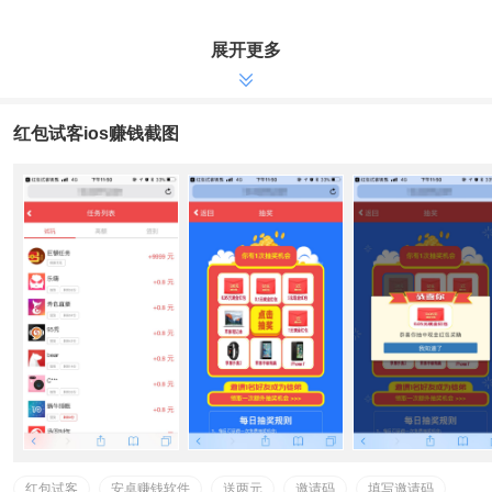
展开更多
红包试客ios赚钱截图
红包试客
安卓赚钱软件
送两元
邀请码
填写邀请码