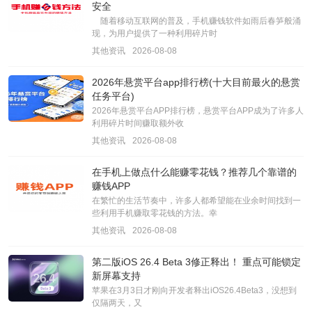
安全
随着移动互联网的普及，手机赚钱软件如雨后春笋般涌
现，为用户提供了一种利用碎片时
其他资讯
2026-08-08
2026年悬赏平台app排行榜(十大目前最火的悬赏
任务平台)
2026年悬赏平台APP排行榜，悬赏平台APP成为了许多人
利用碎片时间赚取额外收
其他资讯
2026-08-08
在手机上做点什么能赚零花钱？推荐几个靠谱的
赚钱APP
在繁忙的生活节奏中，许多人都希望能在业余时间找到一
些利用手机赚取零花钱的方法。幸
其他资讯
2026-08-08
第二版iOS 26.4 Beta 3修正释出！ 重点可能锁定
新屏幕支持
苹果在3月3日才刚向开发者释出iOS26.4Beta3，没想到
仅隔两天，又