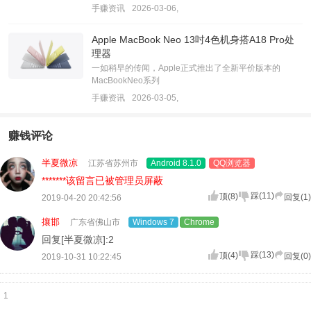
手赚资讯
2026-03-06,
Apple MacBook Neo 13吋4色机身搭A18 Pro处
理器
一如稍早的传闻，Apple正式推出了全新平价版本的
MacBookNeo系列
手赚资讯
2026-03-05,
赚钱评论
半夏微凉
江苏省苏州市
Android 8.1.0
QQ浏览器
*******该留言已被管理员屏蔽
踩
(
11
)
顶
(
8
)
回复(
1
)
2019-04-20 20:42:56
攘邯
广东省佛山市
Windows 7
Chrome
回复[半夏微凉]:2
踩
(
13
)
顶
(
4
)
回复(
0
)
2019-10-31 10:22:45
1