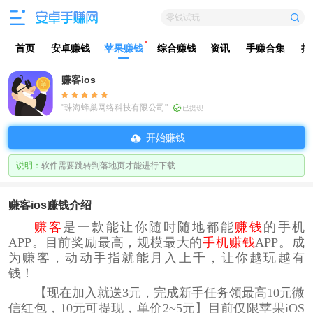
零钱试玩
首页
安卓赚钱
苹果赚钱
综合赚钱
资讯
手赚合集
排
赚客ios
"珠海蜂巢网络科技有限公司"
已提现
开始赚钱
说明：
软件需要跳转到落地页才能进行下载
赚客ios赚钱介绍
赚客
是一款能让你随时随地都能
赚钱
的手机
APP。目前奖励最高，规模最大的
手机赚钱
APP。成
为赚客，动动手指就能月入上千，让你越玩越有
钱！
【现在加入就送3元，完成新手任务领最高10元微
信红包，10元可提现，单价2~5元】目前仅限苹果iOS