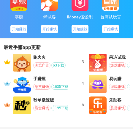
零赚
蝉试客
iMoney爱盈利
首席试玩官
开始赚钱
开始赚钱
开始赚钱
开始赚钱
最近手赚app更新
跑火火
果冻试玩
3
浏览广告
63下载
游戏赚钱
1
手赚屋
易玩赚
4
悬赏赚钱
1635下载
游戏赚钱
1
秒单极速版
乐助客
5
悬赏赚钱
1195下载
悬赏赚钱
3