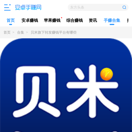
东方头条
首页
安卓赚钱
苹果赚钱
综合赚钱
资讯
手赚合集
排
首页
>
合集
>
贝米旗下转发赚钱平台有哪些