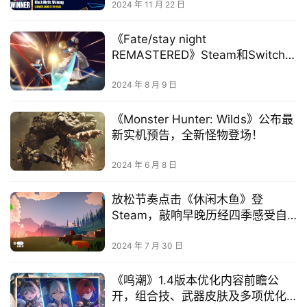
2024 年 11 月 22 日
《Fate/stay night
REMASTERED》Steam和Switch版
正式发售！ 一起回到Fate的原点
2024 年 8 月 9 日
《Monster Hunter: Wilds》公布最
新实机预告，全新怪物登场！
2024 年 6 月 8 日
放松节奏点击《休闲木鱼》登
Steam，敲响早晚历经四季感受自
然与平静
2024 年 7 月 30 日
《鸣潮》1.4版本优化内容前瞻公
开，组合技、武器皮肤及多项优化