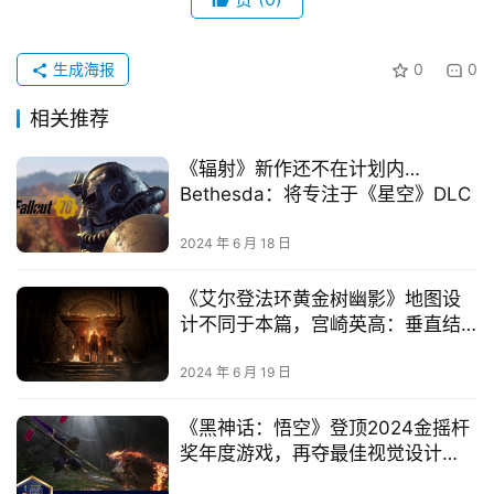
生成海报
0
0
相关推荐
《辐射》新作还不在计划内…
Bethesda：将专注于《星空》DLC
2024 年 6 月 18 日
《艾尔登法环黄金树幽影》地图设
计不同于本篇，宫崎英高：垂直结
构更多样化
2024 年 6 月 19 日
《黑神话：悟空》登顶2024金摇杆
奖年度游戏，再夺最佳视觉设计
奖！