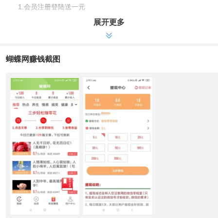
1.会员注册登陆送一元
2.分享价格7毛/阅读文章。
展开更多
3.首次五元取现，后面十元取现
4.招徒奖赏16元+长期性二级50%人脉关系分为。
蝴蝶网赚钱截图
蝴蝶网可靠吗
欢喜同盟公司旗下平台大多数是秒到账，收益更没谁了，不扣
量，随意封禁账号。