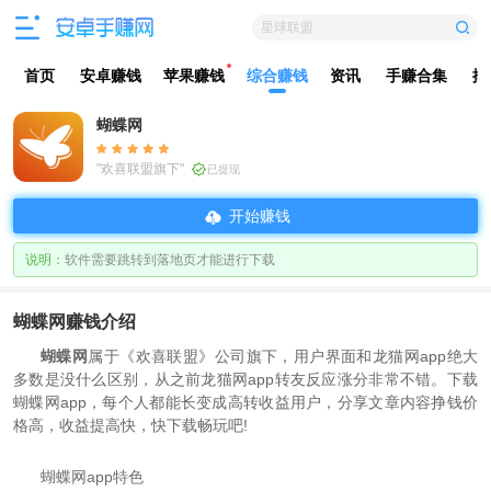
星球联盟
首页
安卓赚钱
苹果赚钱
综合赚钱
资讯
手赚合集
排
蝴蝶网
"欢喜联盟旗下"
已提现
开始赚钱
说明：
软件需要跳转到落地页才能进行下载
蝴蝶网赚钱介绍
蝴蝶网
属于《欢喜联盟》公司旗下，用户界面和龙猫网app绝大
多数是没什么区别，从之前龙猫网app转友反应涨分非常不错。下载
蝴蝶网app，每个人都能长变成高转收益用户，分享文章内容挣钱价
格高，收益提高快，快下载畅玩吧!
蝴蝶网app特色