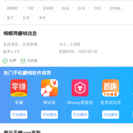
蝴蝶网
下载
龙猫网
收益
欢喜
特色
秒到账
旗下
转发
单价
蝴蝶网赚钱信息
支持系统：
安卓苹果
大小：
17MB
版本
1.1.0
更新时间：
2020-05-18
免费
无病毒
热门手机赚钱软件推荐
零赚
蝉试客
iMoney爱盈利
首席试玩官
开始赚钱
开始赚钱
开始赚钱
开始赚钱
最近手赚app更新