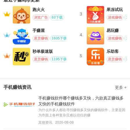
跑火火
果冻试玩
3
浏览广告
63下载
游戏赚钱
1
手赚屋
易玩赚
4
悬赏赚钱
1635下载
游戏赚钱
1
秒单极速版
乐助客
5
悬赏赚钱
1195下载
悬赏赚钱
3
手机赚钱资讯
更多 +
手机赚钱软件哪个赚钱多又快，六款真正赚钱多
又快的手机赚钱软件
为什么许多人都在寻找赚钱多又快的赚钱软件，主要是因
为市面上各种复杂且难以信任的赚
其他资讯
2026-08-08