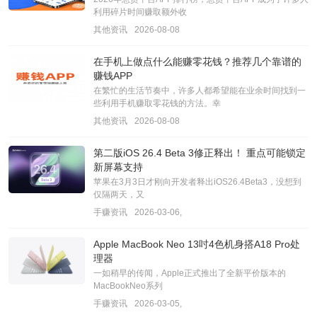
利用碎片时间赚取额外收
其他资讯
2026-08-08
在手机上做点什么能赚零花钱？推荐几个靠谱的
赚钱APP
在繁忙的生活节奏中，许多人都希望能在业余时间找到一
些利用手机赚取零花钱的方法。幸
其他资讯
2026-08-08
第二版iOS 26.4 Beta 3修正释出！ 重点可能锁定
新屏幕支持
苹果在3月3日才刚向开发者释出iOS26.4Beta3，没想到
仅隔两天，又
手赚资讯
2026-03-06,
Apple MacBook Neo 13吋4色机身搭A18 Pro处
理器
一如稍早的传闻，Apple正式推出了全新平价版本的
MacBookNeo系列
手赚资讯
2026-03-05,