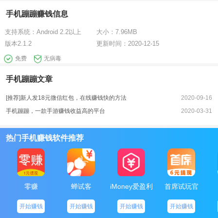
手机蹦蹦赚钱信息
支持系统：
Android 2.2以上
大小：
7.96MB
版本
2.1.2
更新时间：
2020-12-15
免费
无病毒
手机蹦蹦文章
[推荐]新人发18元微信红包，在线赚钱快的方法
2020-09-16
手机蹦蹦，一款手游赚钱收益高的平台
2020-03-31
热门手机赚钱软件推荐
零赚
蝉试客
iMoney爱盈利
首席试玩官
开始赚钱
开始赚钱
开始赚钱
开始赚钱