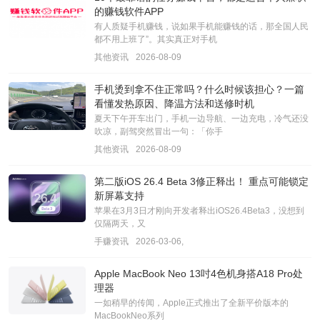
的赚钱软件APP
有人质疑手机赚钱，说如果手机能赚钱的话，那全国人民
都不用上班了”。其实真正对手机
其他资讯
2026-08-09
手机烫到拿不住正常吗？什么时候该担心？一篇
看懂发热原因、降温方法和送修时机
夏天下午开车出门，手机一边导航、一边充电，冷气还没
吹凉，副驾突然冒出一句：「你手
其他资讯
2026-08-09
第二版iOS 26.4 Beta 3修正释出！ 重点可能锁定
新屏幕支持
苹果在3月3日才刚向开发者释出iOS26.4Beta3，没想到
仅隔两天，又
手赚资讯
2026-03-06,
Apple MacBook Neo 13吋4色机身搭A18 Pro处
理器
一如稍早的传闻，Apple正式推出了全新平价版本的
MacBookNeo系列