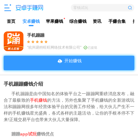
零钱试玩
首页
安卓赚钱
苹果赚钱
综合赚钱
资讯
手赚合集
排
手机蹦蹦
"杭州易特旺旺网络技术有限公司"
已提现
开始赚钱
手机蹦蹦赚钱介绍
手机蹦蹦是由中国知名的体验平台之一蹦蹦网重磅消息发布，融
合了最极致的
手机
赚钱
的方法，另外也集聚了手机赚钱的全新游戏玩
法和蹦蹦网很多年经营体验平台的完善工作经验，给大伙儿产生不一
样的手机赚钱星光盛典，各式各样的主题活动，让你的手根本停不下
来!正规交易平台也带来大伙儿大量保障。
蹦蹦
app试玩
赚钱优点