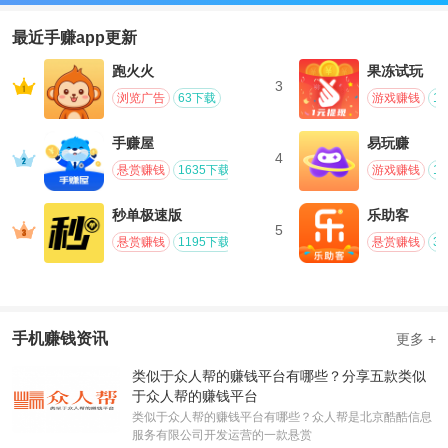
最近手赚app更新
跑火火
果冻试玩
3
浏览广告
63下载
游戏赚钱
1
手赚屋
易玩赚
4
悬赏赚钱
1635下载
游戏赚钱
1
秒单极速版
乐助客
5
悬赏赚钱
1195下载
悬赏赚钱
3
手机赚钱资讯
更多 +
类似于众人帮的赚钱平台有哪些？分享五款类似
于众人帮的赚钱平台
类似于众人帮的赚钱平台有哪些？众人帮是北京酷酷信息
服务有限公司开发运营的一款悬赏