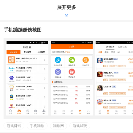
1、强烈推荐，新手注册就送3元大红包。
展开更多
2、手机赚钱：进到每日任务频道栏目，挑选游戏试玩。按要求
免费下载和安裝，就可以轻轻松松领到金币奖赏。
3、免费试玩动态性：随时随地掌握蹦蹦网PC端游戏试玩左右线
手机蹦蹦赚钱截图
动态性及奖赏派发。省时省力，一切了如指掌中。
4、手机提现：进到手机领奖频道栏目，轻松在手机上进行提
现，让我们一起甩开电脑上的束缚，想提就提。
5、我的蹦蹦:随时查询金币明细，提现情况。
【联系官方】
蹦蹦网管理员QQ号：1259957893 微信号：willcomeandon
游戏赚钱
手机蹦蹦
蹦蹦网
游戏试玩