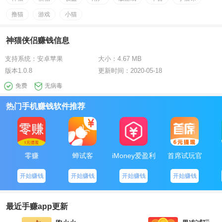
4、邀请人添加一起养猫赚钱，享有二级退出朋友线上活跃性收
撸猫
游戏
小猫
益抽成。
神猫侠侣挣钱版游戏评价
神猫侠侣赚钱信息
神猫侠侣选用非常简单的生成方法，让你能一边吸猫一边赢大红
支持系统：
安卓苹果
大小：
4.67 MB
包，开心翻倍。
版本
1.0.8
更新时间：
2020-05-18
注：游戏包名叫神猫侠侣，便是这款手机游戏哦。
免费
无病毒
热门手机赚钱软件推荐
零赚
蝉试客
iMoney爱盈利
首席试玩官
开始赚钱
开始赚钱
开始赚钱
开始赚钱
最近手赚app更新