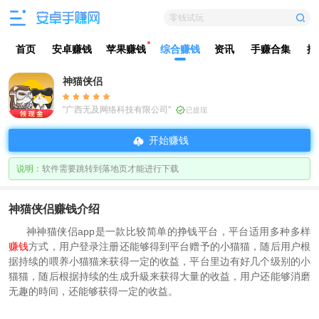
零钱试玩
首页
安卓赚钱
苹果赚钱
综合赚钱
资讯
手赚合集
排
神猫侠侣
"广西无及网络科技有限公司"
已提现
开始赚钱
说明：
软件需要跳转到落地页才能进行下载
神猫侠侣赚钱介绍
神神猫侠侣app是一款比较简单的挣钱平台，平台适用多种多样
赚钱
方式，用户登录注册还能够得到平台赠予的小猫猫，随后用户根
据持续的喂养小猫猫来获得一定的收益，平台里边有好几个级别的小
猫猫，随后根据持续的生成升級来获得大量的收益，用户还能够消磨
无趣的時间，还能够获得一定的收益。