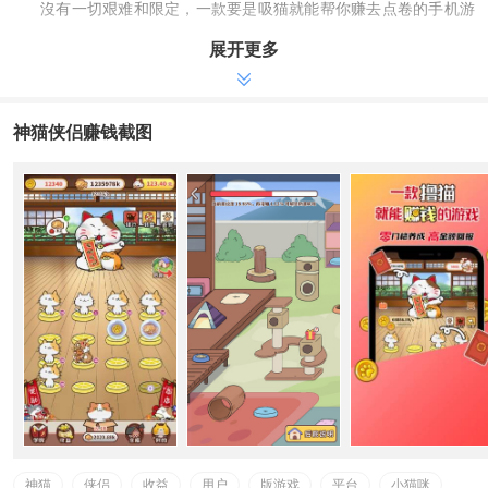
沒有一切艰难和限定，一款要是吸猫就能帮你赚去点卷的手机游
戏。趣味性置放休闲娱乐培养，褔利多多的，收益多多的。神猫侠侣
展开更多
手机软件是根据网络时代下应时而生的一款轻轻松松休闲娱乐手机软
件，灵活运用用户的业余时间给用户产生快乐和使用价值。用户可在
游戏里面养猫猫，消磨时光还能赚零花钱。
神猫侠侣赚钱截图
神猫侠侣挣钱版游戏特点
小猫咪越宝贵得到的大红包奖赏也就越多，十分的好玩儿;
同样的小猫咪能够开展合拼，造成更为高級的小猫咪;
每日登录都能领红包奖赏和游戏道具，对游戏玩家有挺大的功
效;
神猫侠侣挣钱版游戏
1、新用户添加进行新手教程升級猫猫，就可以得到初学者大红
包奖赏;
2、升級猫猫可得到永久性或特惠招财猫，享有平台广告词收益
分紅;
3、每只招财猫每天可得到平台广告词收益20%分紅，预估180-
300/天;
神猫
侠侣
收益
用户
版游戏
平台
小猫咪