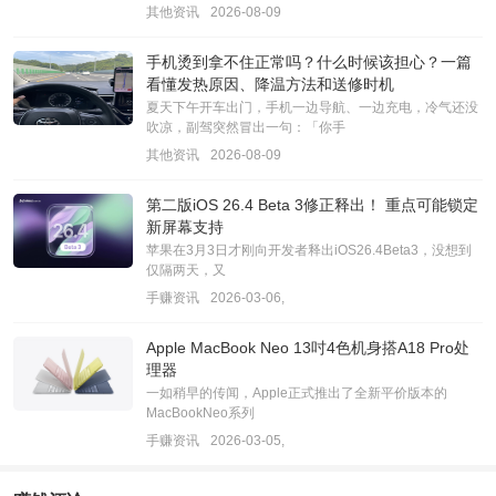
其他资讯
2026-08-09
手机烫到拿不住正常吗？什么时候该担心？一篇
看懂发热原因、降温方法和送修时机
夏天下午开车出门，手机一边导航、一边充电，冷气还没
吹凉，副驾突然冒出一句：「你手
其他资讯
2026-08-09
第二版iOS 26.4 Beta 3修正释出！ 重点可能锁定
新屏幕支持
苹果在3月3日才刚向开发者释出iOS26.4Beta3，没想到
仅隔两天，又
手赚资讯
2026-03-06,
Apple MacBook Neo 13吋4色机身搭A18 Pro处
理器
一如稍早的传闻，Apple正式推出了全新平价版本的
MacBookNeo系列
手赚资讯
2026-03-05,