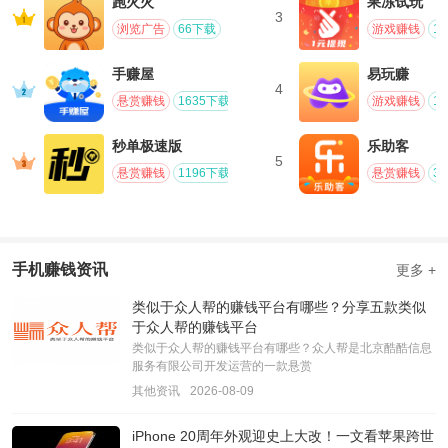
跑火火
果冻试玩
3
浏览广告
66下载
游戏赚钱
1
手赚屋
易玩赚
4
悬赏赚钱
1635下载
游戏赚钱
1
秒单极速版
乐助客
5
悬赏赚钱
1196下载
悬赏赚钱
3
手机赚钱资讯
更多 +
类似于众人帮的赚钱平台有哪些？分享五款类似
于众人帮的赚钱平台
类似于众人帮的赚钱平台有哪些？众人帮是北京酷酷信息
服务有限公司开发运营的一款悬赏
其他资讯
2026-08-09
iPhone 20周年外观迎史上大改！一文看苹果跨世