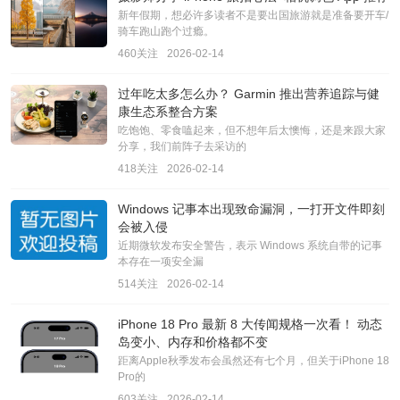
新年假期，想必许多读者不是要出国旅游就是准备要开车/
骑车跑山跑个过瘾。
460关注
2026-02-14
过年吃太多怎么办？ Garmin 推出营养追踪与健
康生态系整合方案
吃饱饱、零食嗑起来，但不想年后太懊悔，还是来跟大家
分享，我们前阵子去采访的
418关注
2026-02-14
Windows 记事本出现致命漏洞，一打开文件即刻
会被入侵
近期微软发布安全警告，表示 Windows 系统自带的记事
本存在一项安全漏
514关注
2026-02-14
iPhone 18 Pro 最新 8 大传闻规格一次看！ 动态
岛变小、内存和价格都不变
距离Apple秋季发布会虽然还有七个月，但关于iPhone 18
Pro的
603关注
2026-02-14