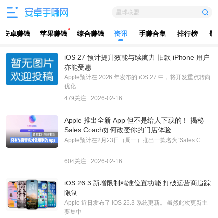
星球联盟
安卓赚钱
苹果赚钱
综合赚钱
资讯
手赚合集
排行榜
最
iOS 27 预计提升效能与续航力 旧款 iPhone 用户
亦能受惠
Apple预计在 2026 年发布的 iOS 27 中，将开发重点转向
优化
479关注
2026-02-16
Apple 推出全新 App 但不是给人下载的！ 揭秘
Sales Coach如何改变你的门店体验
Apple预计在2月23日（周一）推出一款名为“Sales C
604关注
2026-02-16
iOS 26.3 新增限制精准位置功能 打破运营商追踪
限制
Apple 近日发布了 iOS 26.3 系统更新。 虽然此次更新主
要集中